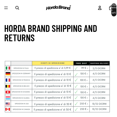
Total
items
in
cart:
0
HORDA BRAND SHIPPING AND
RETURNS