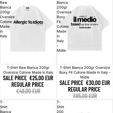
Raw
Bianca
Bianca
200gr
200gr
Oversize
Oversize
Boxy
Cotone
Fit
Made
Cotone
in
Made
Italy
in
Italy
-
Midle
Sale
Sale
T-Shirt Raw Bianca 200gr
T-Shirt Bianca 200gr Oversize
Oversize Cotone Made in Italy
Boxy Fit Cotone Made in Italy -
SALE PRICE
€25,00 EUR
Midle
SALE PRICE
€30,00 EUR
REGULAR PRICE
REGULAR PRICE
€49,00 EUR
€65,00 EUR
T-
T-
Shirt
Shirt
Bianca
200