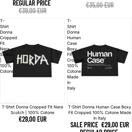
REGULAR PRICE
€35,00 EUR
€39,00 EUR
T-
T-
Shirt
Shirt
Donna
Donna
Cropped
Human
Fit
Case
Nera
Boxy
Scotch
Fit
|
Cropped
100%
100%
Cotone
Cotone
Made
in
Italy
Sale
T-Shirt Donna Cropped Fit Nera
T-Shirt Donna Human Case Boxy
Scotch | 100% Cotone
Fit Cropped 100% Cotone Made
€29,00 EUR
in Italy
SALE PRICE
€29,00 EUR