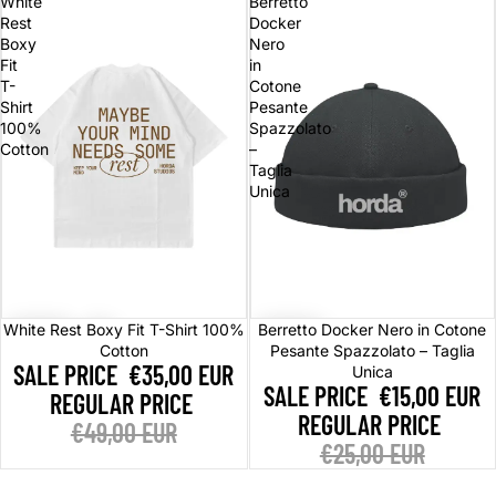
White
Berretto
Rest
Docker
Boxy
Nero
Fit
in
T-
Cotone
Shirt
Pesante
100%
Spazzolato
Cotton
–
Taglia
Unica
Sale
Sale
White Rest Boxy Fit T-Shirt 100%
Berretto Docker Nero in Cotone
Cotton
Pesante Spazzolato – Taglia
SALE PRICE
€35,00 EUR
Unica
SALE PRICE
€15,00 EUR
REGULAR PRICE
REGULAR PRICE
€49,00 EUR
€25,00 EUR