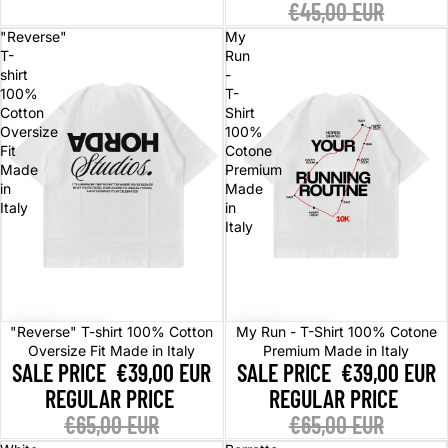
€45,00 EUR
"Reverse"
My
T-
Run
shirt
-
100%
T-
Cotton
Shirt
Oversize
100%
Fit
Cotone
Made
Premium
in
Made
Italy
in
Italy
Sale
Sale
"Reverse" T-shirt 100% Cotton
My Run - T-Shirt 100% Cotone
Oversize Fit Made in Italy
Premium Made in Italy
SALE PRICE
€39,00 EUR
SALE PRICE
€39,00 EUR
REGULAR PRICE
REGULAR PRICE
€65,00 EUR
€65,00 EUR