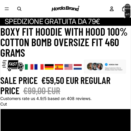
Total
items
in
cart:
0
SPEDIZIONE GRATUITA DA 79€
BOXY FIT HOODIE WITH HOOD 100%
COTTON BOMB OVERSIZE FIT 460
GRAMS
SALE PRICE
€59,50 EUR
REGULAR
PRICE
€99,00 EUR
Customers rate us 4.9/5 based on 408 reviews.
Cut
S
M