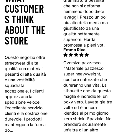
Grammatura pesante
CUSTOMER
che non si deforma
nemmeno dopo dieci
S THINK
lavaggi. Prezzo un po'
più alto della media ma
ABOUT THE
giustificato da una
qualità nettamente
STORE
superiore. Horda
promossa a pieni voti.
Emma Riva
Questo negozio offre
Oversize pazzesco
streetwear di alta
"Materiale pazzesco,
qualità con materiali
super heavyweight,
pesanti di alta qualità
cuciture rinforzate che
e una vestibilità
dureranno una vita. La
squadrata
silhouette che dà questa
eccezionale. I clienti
maglia è incredibile, un
apprezzano la
boxy vero. Lavata già tre
spedizione veloce,
volte ed è ancora
l'eccellente servizio
identica al primo giorno,
clienti e la costruzione
zero shrink. Spaziale. Ne
durevole. I prodotti
prenderò sicuramente
mantengono la forma
un'altra di un altro
do...