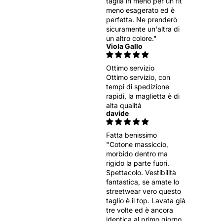
Γ
taglia in meno per un fit
meno esagerato ed è
perfetta. Ne prenderò
sicuramente un'altra di
un altro colore."
Viola Gallo
Ottimo servizio
Ottimo servizio, con
tempi di spedizione
rapidi, la maglietta è di
alta qualità
davide
Fatta benissimo
"Cotone massiccio,
morbido dentro ma
rigido la parte fuori.
Spettacolo. Vestibilità
fantastica, se amate lo
streetwear vero questo
taglio è il top. Lavata già
tre volte ed è ancora
identica al primo giorno,