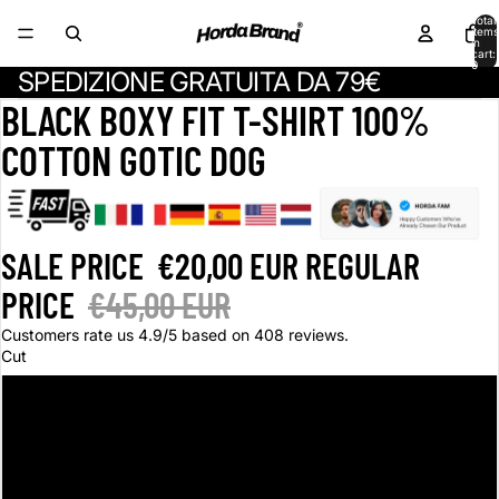
Total
items
in
cart:
0
SPEDIZIONE GRATUITA DA 79€
BLACK BOXY FIT T-SHIRT 100%
COTTON GOTIC DOG
SALE PRICE
€20,00 EUR
REGULAR
PRICE
€45,00 EUR
Customers rate us 4.9/5 based on 408 reviews.
Cut
S
M