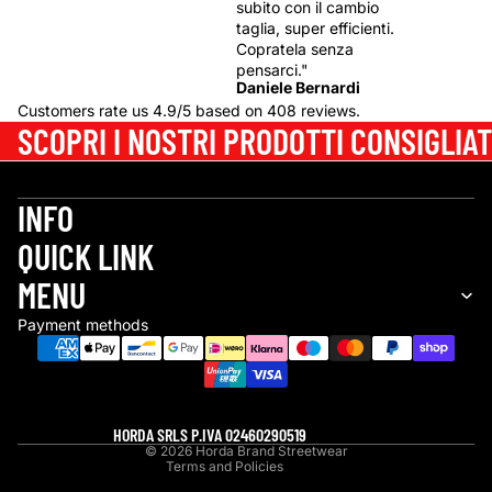
subito con il cambio
taglia, super efficienti.
Copratela senza
pensarci."
Daniele Bernardi
Customers rate us 4.9/5 based on 408 reviews.
SCOPRI I NOSTRI PRODOTTI CONSIGLIAT
INFO
QUICK LINK
Refund policy
MENU
Privacy policy
Payment methods
Terms of service
Shipping policy
Contact information
Legal notice
HORDA SRLS P.IVA 02460290519
© 2026
Horda Brand Streetwear
Terms and Policies