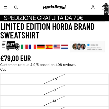
Total
items
in
cart:
0
SPEDIZIONE GRATUITA DA 79€
LIMITED EDITION HORDA BRAND
SWEATSHIRT
€79,00 EUR
Customers rate us 4.9/5 based on 408 reviews.
Cut
XS
S
M