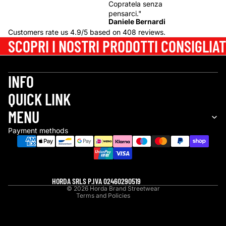
Copratela senza
pensarci."
Daniele Bernardi
Customers rate us 4.9/5 based on 408 reviews.
SCOPRI I NOSTRI PRODOTTI CONSIGLIAT
INFO
QUICK LINK
Refund policy
MENU
Privacy policy
Payment methods
Terms of service
Shipping policy
Contact information
Legal notice
HORDA SRLS P.IVA 02460290519
© 2026
Horda Brand Streetwear
Terms and Policies